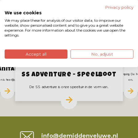
Privacy policy
We use cookies
We may place these for analysis of our visitor data, to improve our
website, show personalised content and to give you a great website
experience. For more information about the cookies we use open the
settings.
Accept all
No, adjust
Animat
anitair
SS Adventure - Speelboot
Het recreatieteam van Camping De M
is heerlijk, maar dan natuurlijk wel...
en...
De SS adventure is onze speeltuin in de vorm van...
Contact
info@demiddenveluwe.nl