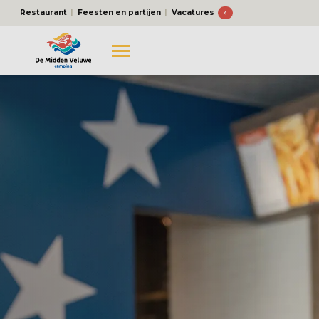
Restaurant
Feesten en partijen
Vacatures
4