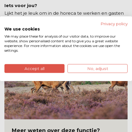
Iets voor jou?
Lijkt het je leuk om in de horeca te werken en gasten
een fijne ervaring te bezorgen in een gezellige
Privacy policy
vakantiesfeer? Dan horen wij graag van je.
We use cookies
We may place these for analysis of our visitor data, to improve our
website, show personalised content and to give you a great website
experience. For more information about the cookies we use open the
settings.
Accept all
No, adjust
Meer weten over deze functie?