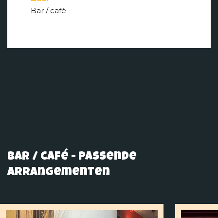
Bar / café
Bar / café - passende
arrangementen